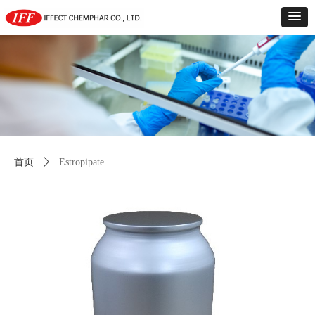
首页
ꄲ
Estropipate